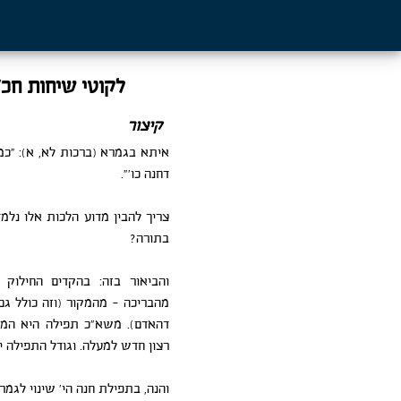
לקוטי שיחות חכ"ט ע' 182 (ר"ה
קיצור
איתא בגמרא (ברכות לא, א): "כ
דחנה כו'".
צריך להבין מדוע הלכות אלו נלמ
בתורה?
והביאור בזה: בהקדים החילוק
מהבריכה – מהמקור (וזה כולל גם
דהאדם). משא"כ תפילה היא המש
רצון חדש למעלה. וגודל התפילה י
והנה, בתפילת חנה הי' שינוי לגמ