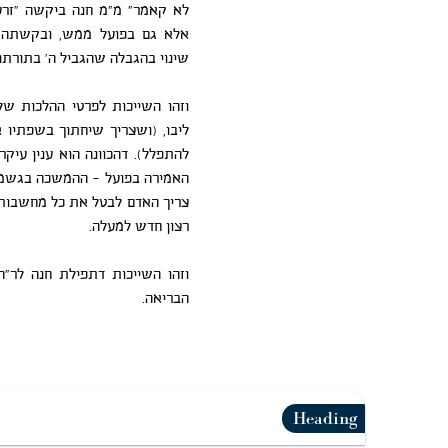
לא קאמר" מ"מ חנה ביקשה "זרע
אלא גם בפועל ממש, ובקשתה 
שינוי בהגבלה שהגביל ה' בתורתו
וזהו השייכות לפרטי ההלכות ש
ליבו, (ושצריך שיחתוך בשפתיו א
להתפלל). דהכוונה הוא ענין עיק
האמירה בפועל – ההמשכה בגשמיו
צריך האדם לבטל את כל מחשבותיו ו
רצון חדש למעלה.
וזהו השייכות דתפילת חנה לר"ה
הבריאה.
Heading