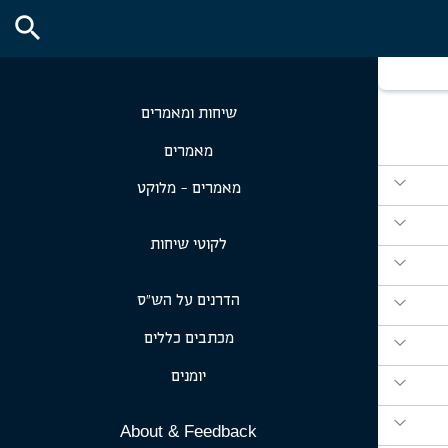
search
שיחות ומאמרים
מאמרים
expand_more
מאמרים - מלוקט
expand_more
לקוטי שיחות
expand_more
expand_more
הדרנים על הש״ס
expand_more
מכתבים כללים
יומנים
expand_more
expand_more
About & Feedback