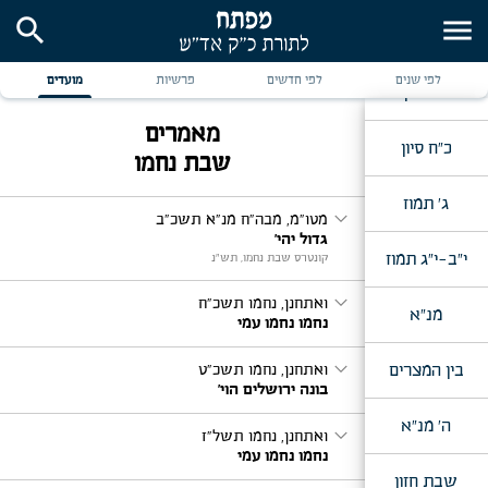
search
menu
חג השבועות
לפי שנים
לפי חדשים
פרשיות
מועדים
ט"ו סיון
מאמרים
כ"ח סיון
שבת נחמו
ג' תמוז
expand_more
מטו"מ, מבה"ח מנ"א תשכ"ב
גדול יהי'
י"ב-י"ג תמוז
קונטרס שבת נחמו, תש"נ
expand_more
ואתחנן, נחמו תשכ"ח
מנ"א
נחמו נחמו עמי
expand_more
בין המצרים
ואתחנן, נחמו תשכ"ט
בונה ירושלים הוי'
ה' מנ"א
expand_more
ואתחנן, נחמו תשל"ז
נחמו נחמו עמי
שבת חזון