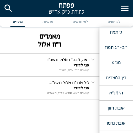
ט"ו סיון
search
menu
כ"ח סיון
לפי שנים
לפי חדשים
פרשיות
מועדים
ג' תמוז
מאמרים
ר"ח אלול
י"ב-י"ג תמוז
expand_more
ראה, מבה"ח אלול תשכ"ו
מנ"א
אני לדודי
קונטרס ר"ח אלול, תש"נ
בין המצרים
expand_more
ליל אדר"ח אלול תשל"ב
אני לדודי
ה' מנ"א
קונטרס ראש חודש אלול, תשמ"ט
שבת חזון
שבת נחמו