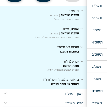
תשי"ח
expand_more
ו' תשרי
שובה ישראל
[המשך: א]
תשי"ט
קונטרס וא"ו תשרי, תש"נ
expand_more
האזינו, ש"ת
תש"כ
שובה ישראל
[המשך: ב]
קונטרס שבת תשובה - מוצאי יוהכ"פ, תש"נ
תשכ"א
expand_more
מוצאי י"ג תשרי
בסוכות תשבו
תשכ"ב
expand_more
יום שמח"ת
אתה הראת
תשכ"ג
קונטרס שמע"צ ושמח"ת, תש"נ
expand_more
תשכ"ד
בראשית, מבה"ח וער"ח מ"ח
ויאמר גו' מחר חודש
תשכ"ה
expand_more
חשון
תשל"ז
expand_more
expand_more
תשכ"ו
כסלו
תשל"ז
ד' מ"ח