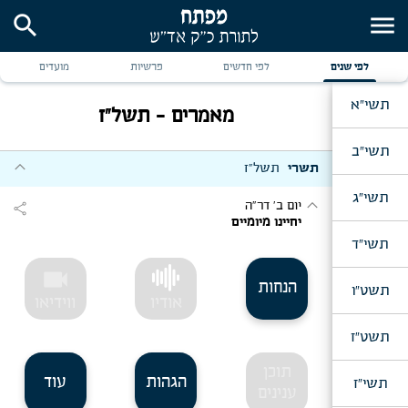
search
menu
לפי שנים
לפי חדשים
פרשיות
מועדים
תשי"א
מאמרים - תשל"ז
תשי"ב
expand_more
תשרי
תשל"ז
תשי"ג
expand_more
יום ב' דר"ה
share
יחיינו מיומיים
תשי"ד
videocam
הנחות
תשט"ו
אודיו
ווידיאו
תשט"ז
תוכן
הגהות
עוד
תשי"ז
ענינים