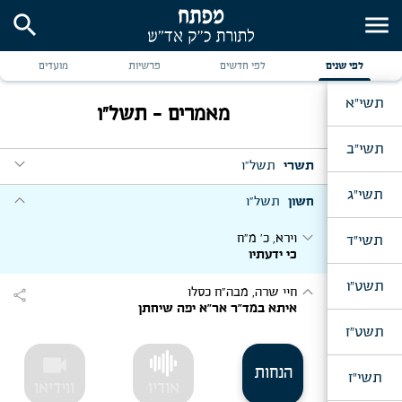
search
menu
לפי שנים
לפי חדשים
פרשיות
מועדים
תשי"א
מאמרים - תשל"ו
תשי"ב
expand_more
תשרי
תשל"ו
תשי"ג
expand_more
expand_more
חשון
תשל"ו
יום ב' דר"ה
זה היום תחילת מעשיך
expand_more
וירא, כ' מ"ח
תשי"ד
expand_more
כי ידעתיו
האזינו, ש"ת
שובה ישראל
תשט"ו
expand_more
חיי שרה, מבה"ח כסלו
share
expand_more
איתא במד"ר אר"א יפה שיחתן
מוצאי י"ג תשרי
בסוכות תשבו
תשט"ז
videocam
expand_more
יום שמח"ת
הנחות
תשי"ז
ביום השמיני עצרת
[המשך: א]
אודיו
ווידיאו