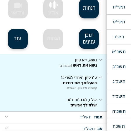
videocam
תשי"ח
הנחות
אודיו
ווידיאו
תשי"ט
תוכן
תש"כ
הגהות
עוד
ענינים
תשכ"א
expand_more
נשא, י"א סיון
נשא את ראש
תשכ"ב
[המשך: ב]
expand_more
ט"ו סיון (אחרי מעריב)
תשכ"ג
בהעלותך את הנרות
קונטרס ט"ו סיון, תשמ"ט
תשכ"ד
expand_more
שלח, מבה"ח תמוז
שלח לך אנשים
תשכ"ה
expand_more
תמוז
תשל"ד
תשכ"ו
expand_more
expand_more
אב
תשל"ד
קרח, ב' תמוז