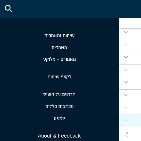
expand_more
search
expand_more
expand_more
שיחות ומאמרים
expand_more
מאמרים
expand_more
מאמרים - מלוקט
expand_more
לקוטי שיחות
expand_more
expand_more
הדרנים על הש״ס
expand_more
מכתבים כללים
יומנים
expand_more
share
About & Feedback