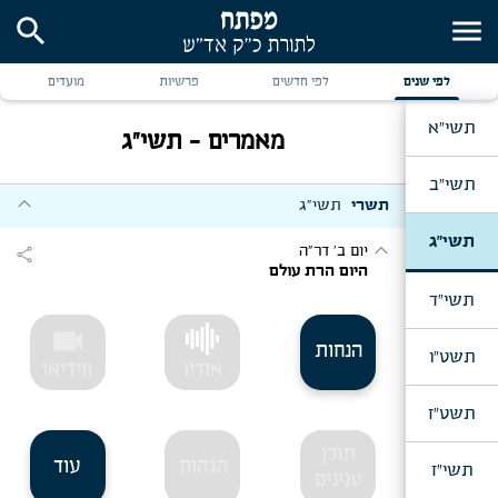
search
menu
לפי שנים
לפי חדשים
פרשיות
מועדים
תשי"א
מאמרים - תשי"ג
תשי"ב
expand_more
תשרי
תשי"ג
תשי"ג
expand_more
יום ב' דר"ה
share
היום הרת עולם
תשי"ד
videocam
הנחות
תשט"ו
אודיו
ווידיאו
תשט"ז
תוכן
הגהות
עוד
תשי"ז
ענינים