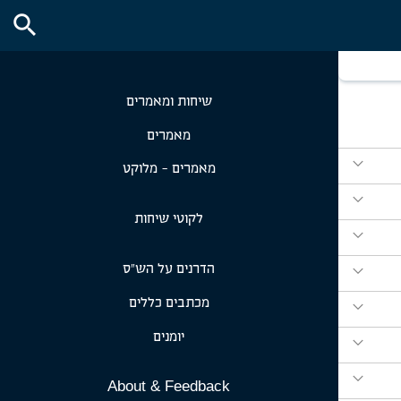
search
שיחות ומאמרים
מאמרים
expand_more
מאמרים - מלוקט
expand_more
לקוטי שיחות
expand_more
expand_more
הדרנים על הש״ס
expand_more
מכתבים כללים
יומנים
expand_more
expand_more
About & Feedback