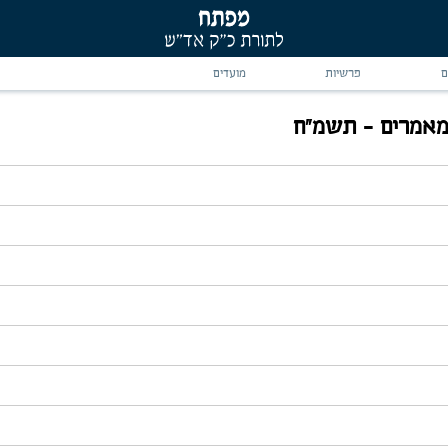
ם
פרשיות
מועדים
אמרים - תשמ"ח