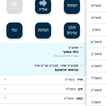
videocam
הנחות
תשי"ח
אודיו
ווידיאו
תשי"ט
תוכן
תש"כ
הגהות
עוד
ענינים
תשכ"א
expand_more
אחש"פ
כימי צאתך
תשכ"ב
קונטרס כ"ח סיון, תנש"א
expand_more
תשכ"ג
מוצש"פ אחרי, מבה"ח וער"ח אייר
ובראשי חדשיכם
תשכ"ד
expand_more
אייר
תשל"ח
expand_more
expand_more
סיון
תשל"ח
מוצש"פ אמור, ליל פסח שני
תשכ"ה
להבין ענין פסח שני
expand_more
expand_more
קונטרס פסח שני, תשמ"ט
תמוז
תשל"ח
במדבר, ערב חה"ש
תשכ"ו
בשעה שהקדימו