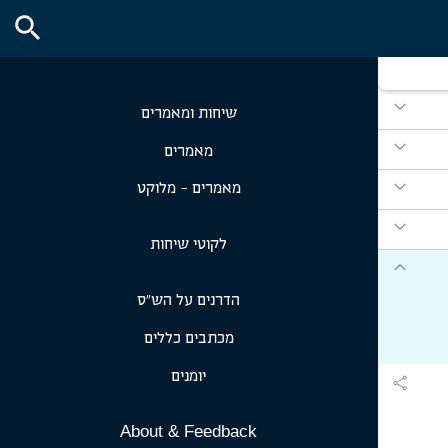
search
expand_more
שיחות ומאמרים
expand_more
מאמרים
expand_more
מאמרים - מלוקט
expand_more
לקוטי שיחות
expand_more
הדרנים על הש״ס
מכתבים כללים
יומנים
share
About & Feedback