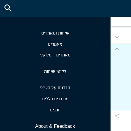
expand_more
search
expand_more
expand_more
שיחות ומאמרים
expand_more
מאמרים
expand_more
מאמרים - מלוקט
לקוטי שיחות
הדרנים על הש״ס
מכתבים כללים
יומנים
share
About & Feedback