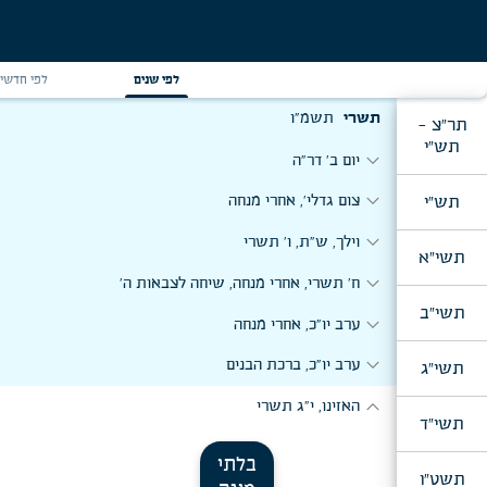
לפי שנים
לפי חדשי
תשרי
תשמ"ו
תר"צ -
תש"י
expand_more
יום ב' דר"ה
expand_more
תש"י
צום גדלי', אחרי מנחה
expand_more
וילך, ש"ת, ו' תשרי
תשי"א
expand_more
ח' תשרי, אחרי מנחה, שיחה לצבאות ה'
תשי"ב
expand_more
ערב יו"כ, אחרי מנחה
expand_more
ערב יו"כ, ברכת הבנים
תשי"ג
expand_more
האזינו, י"ג תשרי
תשי"ד
בלתי
תשט"ו