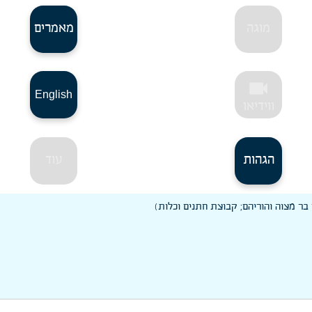
מוגה
מאמרים
videocam
English
ווידיאו
הגהות
עוד
 בר מצוה והוריהם; קבוצת חתנים וכלות)