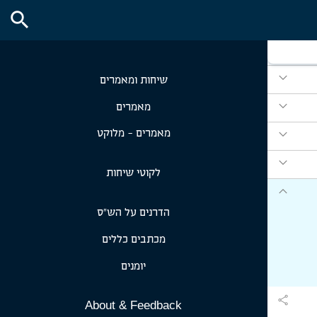
search
expand_more
expand_more
expand_more
שיחות ומאמרים
expand_more
מאמרים
expand_more
מאמרים - מלוקט
expand_more
לקוטי שיחות
expand_more
הדרנים על הש״ס
מכתבים כללים
יומנים
share
About & Feedback