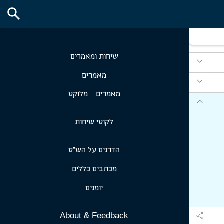
expand_more
search
expand_more
expand_more
שיחות ומאמרים
expand_more
מאמרים
expand_more
מאמרים - מלוקט
expand_more
לקוטי שיחות
הדרנים על הש״ס
מכתבים כללים
יומנים
share
About & Feedback