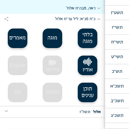
expand_more
expand_more
ליל ער"ח מנ"א
ראה, מבה"ח אלול
תשט"ז
expand_more
share
כ"ח מנ"א, ליל ער"ח אלול
תשי"ז
בלתי
מוגה
מאמרים
מוגה
תשי"ח
תשי"ט
videocam
English
אודיו
ווידיאו
תש"כ
תשכ"א
תוכן
הגהות
עוד
ענינים
תשכ"ב
expand_more
אלול
תשל"ו
תשכ"ג
expand_more
מוצאי ח"י אלול