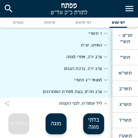
search
menu
expand_more
תשרי
תשל"ו
expand_more
יום ב' דר"ה
לפי שנים
לפי חדשים
פרשיות
מועדים
expand_more
ו' תשרי
תר"צ -
תש"י
expand_more
האזינו, ש"ת
expand_more
תש"י
ערב יו"כ, אחרי מנחה
expand_more
ערב יו"כ, ברכת הבנים
תשי"א
expand_more
מוצאי י"ג תשרי
תשי"ב
expand_more
ערב חה"ס, בעת מסירת האתרוגים
expand_more
share
ליל שמח"ת, לפני הקפות
תשי"ג
בלתי
תשי"ד
מוגה
מאמרים
מוגה
תשט"ו