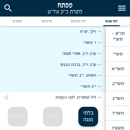
search
menu
expand_more
תשרי
תשל"ה
expand_more
יום ב' דר"ה
לפי שנים
לפי חדשים
פרשיות
מועדים
expand_more
וילך, ש"ת
תר"צ -
תש"י
expand_more
ו' תשרי
expand_more
תש"י
ערב יו"כ, אחרי מנחה
expand_more
ערב יו"כ, ברכת הבנים
תשי"א
expand_more
האזינו, י"ב תשרי
תשי"ב
expand_more
י"ג תשרי
expand_more
share
ליל שמח"ת, לפני הקפות
תשי"ג
בלתי
תשי"ד
מוגה
מאמרים
מוגה
תשט"ו