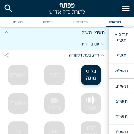
search
menu
לפי שנים
לפי חדשים
פרשיות
מועדים
expand_more
תשרי
תש"ל
תר"צ -
תש"י
expand_more
יום ב' דר"ה
expand_more
share
תש"י
ר"ה, בעת הסעודה
תשי"א
בלתי
מוגה
מאמרים
מוגה
תשי"ב
videocam
תשי"ג
English
אודיו
ווידיאו
תשי"ד
תוכן
הגהות
עוד
תשט"ו