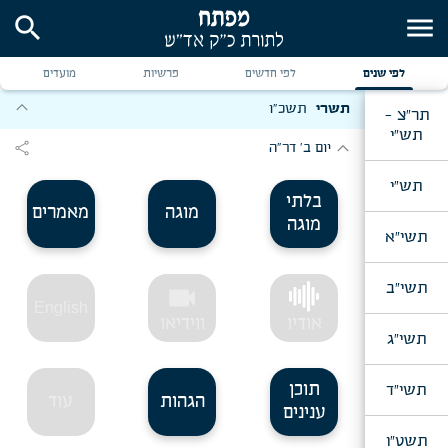
search
menu
לפי שנים
לפי חדשים
פרשיות
מועדים
expand_more
תשרי
תשכ"ו
תר"צ -
תש"י
expand_more
share
יום ב' דר"ה
תש"י
בלתי
מוגה
מאמרים
מוגה
תשי"א
תשי"ב
videocam
English
אודיו
ווידיאו
תשי"ג
תוכן
תשי"ד
הגהות
עוד
ענינים
תשט"ו