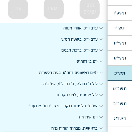
תוכן
הגהות
עוד
ענינים
תשט"ז
expand_more
תשי"ז
ערב יו"כ, אחרי מנחה
expand_more
ערב יו"כ, בשעה חמש
תשי"ח
expand_more
ערב יו"כ, ברכת הבנים
תשי"ט
expand_more
יום ב' דחה"ס
expand_more
תש"כ
ימים ראשונים דחה"ס, בעת הסעודה
expand_more
ליל ד' דחה"ס, ב' דחוה"מ, שמב"ה
תשכ"א
expand_more
ליל שמח"ת, לפני הקפות
תשכ"ב
expand_more
שמח"ת לפנות בוקר - ניגון "רחמנא דעני"
expand_more
יום שמח"ת
תשכ"ג
expand_more
בראשית, מבה"ח וער"ח מ"ח