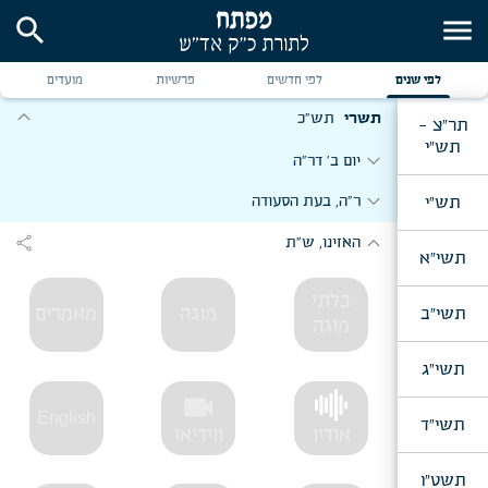
search
menu
לפי שנים
לפי חדשים
פרשיות
מועדים
expand_more
תשרי
תש"כ
תר"צ -
תש"י
expand_more
יום ב' דר"ה
expand_more
תש"י
ר"ה, בעת הסעודה
expand_more
share
האזינו, ש"ת
תשי"א
בלתי
תשי"ב
מוגה
מאמרים
מוגה
תשי"ג
videocam
English
תשי"ד
אודיו
ווידיאו
תשט"ו