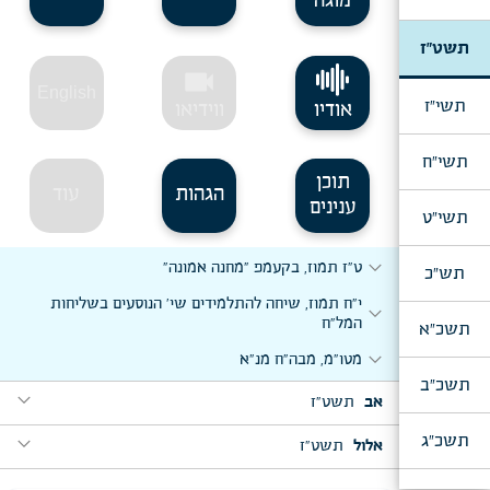
מוגה
תשט"ז
videocam
English
תשי"ז
אודיו
ווידיאו
תשי"ח
תוכן
הגהות
עוד
ענינים
תשי"ט
expand_more
ט"ז תמוז, בקעמפ "מחנה אמונה"
תש"כ
י"ח תמוז, שיחה להתלמידים שי' הנוסעים בשליחות
expand_more
המל"ח
תשכ"א
expand_more
מטו"מ, מבה"ח מנ"א
תשכ"ב
expand_more
אב
תשט"ז
expand_more
expand_more
תשכ"ג
עקב, כ' מנ"א
אלול
תשט"ז
expand_more
expand_more
ראה, מבה"ח אלול
ג' אלול, יחידות לתלמידים השלוחים