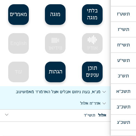
בלתי
תשט"ז
מוגה
מאמרים
מוגה
תשי"ז
videocam
English
תשי"ח
אודיו
ווידיאו
תשי"ט
תוכן
הגהות
עוד
ענינים
תש"כ
expand_more
תשכ"א
מנ"א, בעת ניחום אבלים אצל האדמו"ר מאמשינוב
expand_more
אדר"ח אלול
תשכ"ב
expand_more
אלול
תשי"ד
תשכ"ג
expand_more
תצא, י"ג אלול